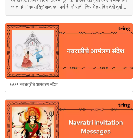
त्योहार है, जिसे नौ दिनों तक मां दुर्गा के नौ रूपों की पूजा के रूप में मनाया
जाता है। 'नवरात्रि' शब्द का अर्थ है 'नौ रातें', जिसमें हर दिन देवी दुर्गा के
एक अलग रूप की आराधना की जाती है। यह पर्व साल में दो बार आता है
- चैत्र नवरात्रि और शारदीय नवरात्रि। इस दौरान, भक्तजन उपवास
रखते हैं, देवी की पूजा करते हैं, और अपने घरों में शक्ति की देवी का
आह्वान करते हैं। नवरात्रि के हर दिन का अपना एक विशिष्ट महत्व होता
है और इन दिनों में मां के अलग-अलग रूपों की पूजा की जाती है, जैसे
शैलपुत्री, ब्रह्मचारिणी, चंद्रघंटा, कूष्मांडा, स्कंदमाता, कात्यायनी,
कालरात्रि, महागौरी, और सिद्धिदात्री। नवरात्रि का त्योहार बुराई पर
अच्छाई की जीत का प्रतीक है, जिसमें अंत में विजयदशमी या दशहरा का
पर्व मनाया जाता है, जो रावण पर भगवान राम की विजय का प्रतीक है।
यह पर्व शक्ति, भक्ति, और समर्पण का अद्वितीय उदाहरण है, और इसे पूरे
देश में अत्यंत श्रद्धा और धूमधाम से मनाया जाता है। NAVRATRI
60+ नवरात्रीचे आमंत्रण संदेश
COLOURS 2024 Day Date Navratri Colour Goddess
Name Significance Day 1 October 3 Yellow Devi
Shailputri Symbolizes happiness, brightness, and
energy. Day 2 October 4 Green Goddess
Brahmacharini Represents growth, harmony, and
new beginnings. Day 3 October 5 Grey Goddess
Chandraghanta Reflects stability and strength. Day
4 October 6 Orange Goddess Kushmanda