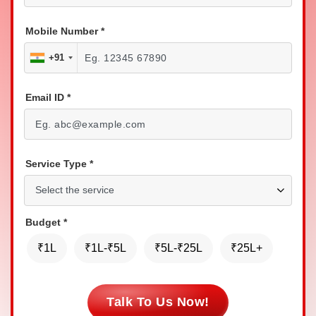
Mobile Number
*
+91
Email ID
*
Service Type
*
Budget
*
₹1L
₹1L-₹5L
₹5L-₹25L
₹25L+
Talk To Us Now!